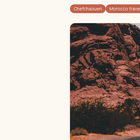
Chefchaouen
Morocco trave