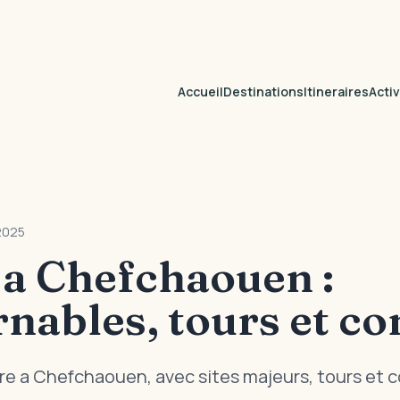
Accueil
Destinations
Itineraires
Activ
2025
 a Chefchaouen :
nables, tours et co
re a Chefchaouen, avec sites majeurs, tours et c