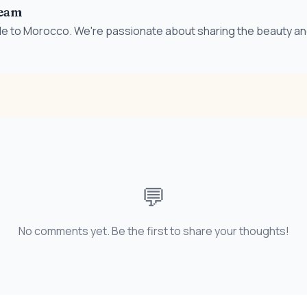
eam
de to Morocco. We're passionate about sharing the beauty and
💬
No comments yet. Be the first to share your thoughts!