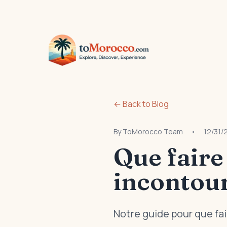
← Back to Blog
By
ToMorocco Team
•
12/31/
Que faire
incontour
Notre guide pour que fai