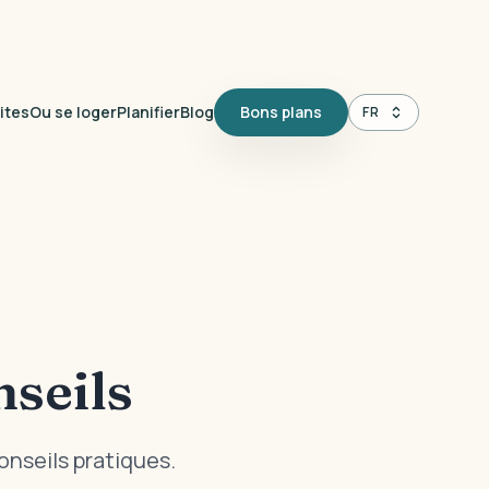
ites
Ou se loger
Planifier
Blog
Bons plans
FR
nseils
onseils pratiques.