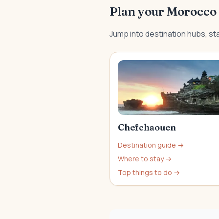
Plan your Morocco 
Jump into destination hubs, sta
Chefchaouen
Destination guide →
Where to stay →
Top things to do →