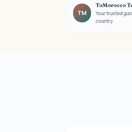
ToMorocco T
TM
Your trusted gui
country.